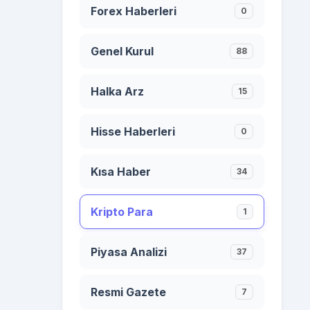
Forex Haberleri
0
Genel Kurul
88
Halka Arz
15
Hisse Haberleri
0
Kısa Haber
34
Kripto Para
1
Piyasa Analizi
37
Resmi Gazete
7