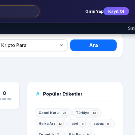
Giriş Yap
Kayıt Ol
Sınırımız
Ara
0
Popüler Etiketler
YORUM
Genel Kurul
Türkiye
25
13
Halka Arz
abd
savaş
12
8
8
Temettü
Kâr Payı
7
6