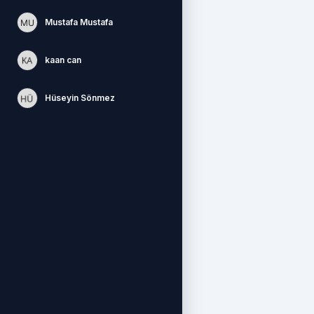
Mustafa Mustafa
kaan can
Hüseyin Sönmez