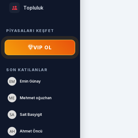
Topluluk
PİYASALARI KEŞFET
VIP OL
SON KATILANLAR
Emin Günay
Mehmet oğuzhan
Sait Basyigit
Ahmet Öncü