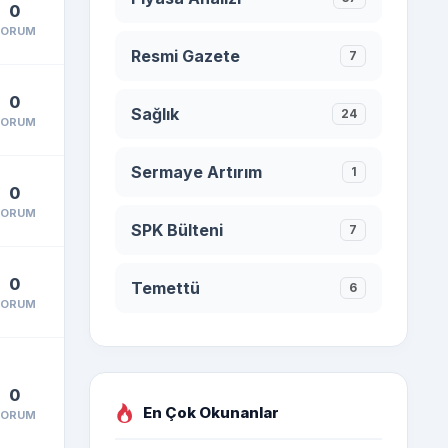
0
YORUM
Resmi Gazete
7
0
Sağlık
24
YORUM
Sermaye Artırım
1
0
YORUM
SPK Bülteni
7
0
Temettü
6
YORUM
0
En Çok Okunanlar
YORUM