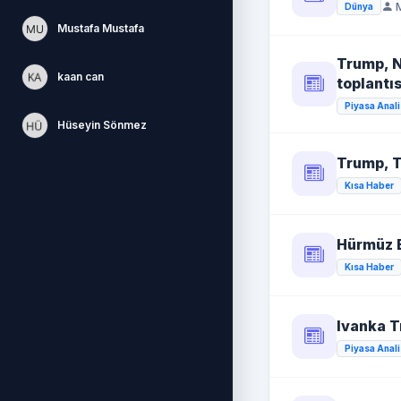
M
Dünya
Mustafa Mustafa
Trump, N
kaan can
toplantı
Piyasa Anali
Hüseyin Sönmez
Trump, T
Kısa Haber
Hürmüz B
Kısa Haber
Ivanka T
Piyasa Anali