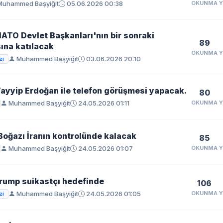
uhammed Başyiğit
05.06.2026 00:38
OKUNMA
ATO Devlet Başkanları'nın bir sonraki
89
sına katılacak
OKUNMA
Muhammed Başyiğit
03.06.2026 20:10
zi
ayyip Erdoğan ile telefon görüşmesi yapacak.
80
Muhammed Başyiğit
24.05.2026 01:11
OKUNMA
oğazı İranın kontrolünde kalacak
85
Muhammed Başyiğit
24.05.2026 01:07
OKUNMA
rump suikastçı hedefinde
106
Muhammed Başyiğit
24.05.2026 01:05
OKUNMA
zi