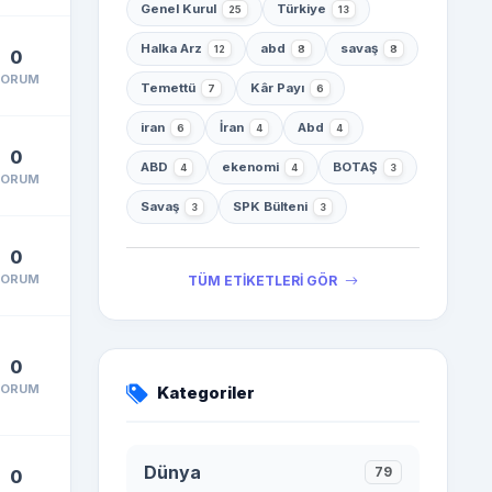
Genel Kurul
Türkiye
25
13
Halka Arz
abd
savaş
12
8
8
0
YORUM
Temettü
Kâr Payı
7
6
iran
İran
Abd
6
4
4
0
ABD
ekenomi
BOTAŞ
4
4
3
YORUM
Savaş
SPK Bülteni
3
3
0
YORUM
TÜM ETİKETLERİ GÖR
0
YORUM
Kategoriler
Dünya
79
0