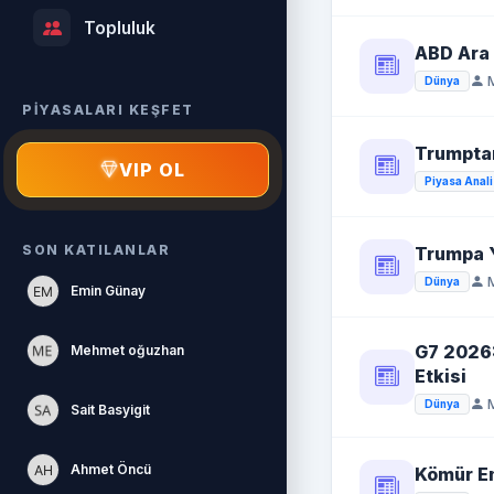
Topluluk
ABD Ara 
M
Dünya
PİYASALARI KEŞFET
Trumptan
VIP OL
Piyasa Anali
SON KATILANLAR
Trumpa 
M
Dünya
Emin Günay
G7 2026:
Mehmet oğuzhan
Etkisi
M
Dünya
Sait Basyigit
Ahmet Öncü
Kömür En