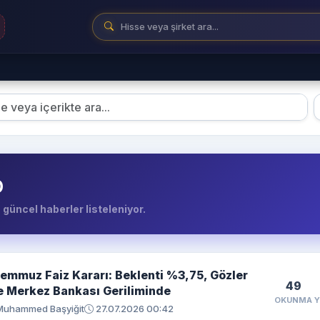
p
güncel haberler listeleniyor.
emmuz Faiz Kararı: Beklenti %3,75, Gözler
49
 Merkez Bankası Geriliminde
OKUNMA
uhammed Başyiğit
27.07.2026 00:42