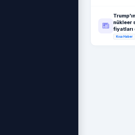
Trump'ın
nükleer 
fiyatlar
Kısa Haber