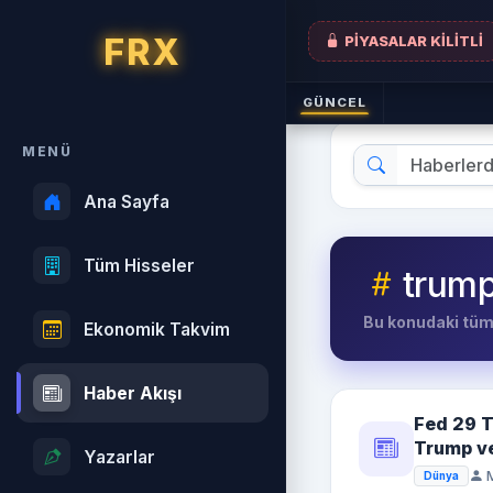
FRX
PİYASALAR KİLİTLİ
GÜNCEL
MENÜ
Ana Sayfa
Tüm Hisseler
trum
Bu konudaki tüm 
Ekonomik Takvim
Haber Akışı
Fed 29 T
Trump ve
Yazarlar
M
Dünya