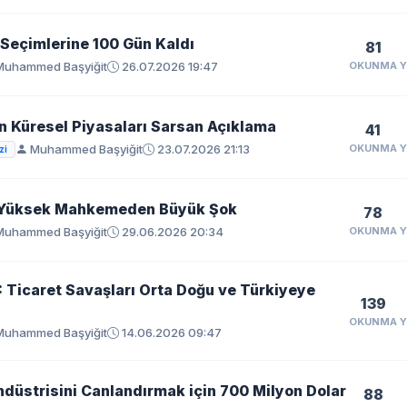
Seçimlerine 100 Gün Kaldı
81
uhammed Başyiğit
26.07.2026 19:47
OKUNMA
 Küresel Piyasaları Sarsan Açıklama
41
Muhammed Başyiğit
23.07.2026 21:13
OKUNMA
zi
Yüksek Mahkemeden Büyük Şok
78
uhammed Başyiğit
29.06.2026 20:34
OKUNMA
 Ticaret Savaşları Orta Doğu ve Türkiyeye
139
OKUNMA
uhammed Başyiğit
14.06.2026 09:47
düstrisini Canlandırmak için 700 Milyon Dolar
88