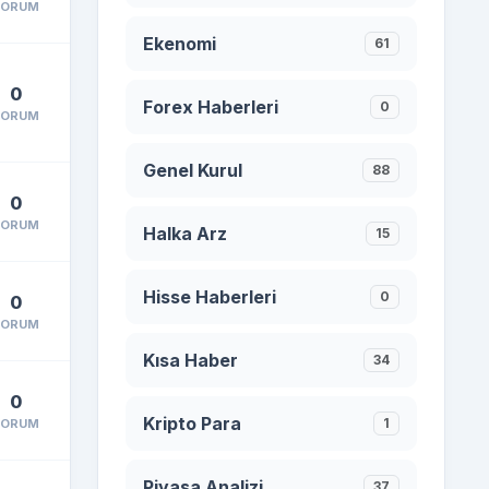
YORUM
Ekenomi
61
0
Forex Haberleri
0
YORUM
Genel Kurul
88
0
YORUM
Halka Arz
15
Hisse Haberleri
0
0
YORUM
Kısa Haber
34
0
Kripto Para
1
YORUM
Piyasa Analizi
37