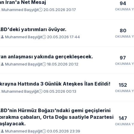
n İran'a Net Mesaj
94
Muhammed Başyiğit
20.05.2026 20:17
OKUNMA
BD'deki yatırımları övüyor.
80
Muhammed Başyiğit
20.05.2026 17:44
OKUNMA
ran anlaşması yakında gerçekleşecek.
97
Muhammed Başyiğit
18.05.2026 20:12
OKUNMA
rayna Hattında 3 Günlük Ateşkes İlan Edildi!
152
Muhammed Başyiğit
09.05.2026 00:13
OKUNMA
BD'nin Hürmüz Boğazı'ndaki gemi geçişlerini
bırakma çabaları, Orta Doğu saatiyle Pazartesi
147
aşlayacak.
OKUNMA
Muhammed Başyiğit
03.05.2026 23:39