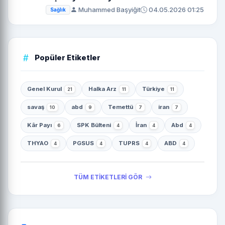
Muhammed Başyiğit
04.05.2026 01:25
Sağlık
Popüler Etiketler
Genel Kurul
Halka Arz
Türkiye
21
11
11
savaş
abd
Temettü
iran
10
9
7
7
Kâr Payı
SPK Bülteni
İran
Abd
6
4
4
4
THYAO
PGSUS
TUPRS
ABD
4
4
4
4
TÜM ETİKETLERİ GÖR