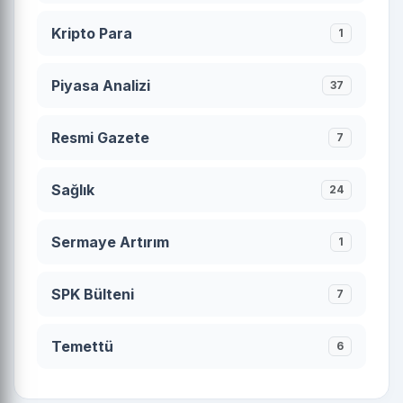
Kripto Para
1
Piyasa Analizi
37
Resmi Gazete
7
Sağlık
24
Sermaye Artırım
1
SPK Bülteni
7
Temettü
6