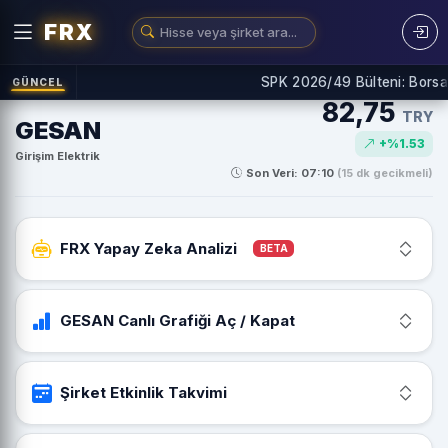
FRX
SPK 2026/49 Bülteni: Borsay
GÜNCEL
82,75
TRY
GESAN
+%1.53
Girişim Elektrik
Son Veri: 07:10
(15 dk gecikmeli)
FRX Yapay Zeka Analizi
BETA
GESAN Canlı Grafiği Aç / Kapat
Şirket Etkinlik Takvimi