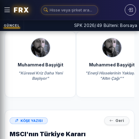
FRX
SPK 2026/49 Bülteni: Borsaya 4 Y
GÜNCEL
Muhammed Başyiğit
Muhammed Başyiğit
"Küresel Kriz Daha Yeni
"Enerji Hisselerinin Yaklaşan
Başlıyor"
"Altın Çağı""
Geri
KÖŞE YAZISI
MSCI'nın Türkiye Kararı