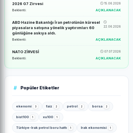
2026 G7 Zirvesi
15.06.2026
Beklenti:
AÇIKLANACAK
ABD Hazine Bakanlığı İran petrolünün küresel
22.06.2026
piyasalara satışına yönelik yaptırımları 60
günlüğüne askıya aldı.
Beklenti:
AÇIKLANACAK
NATO ZİRVESİ
07.07.2026
Beklenti:
AÇIKLANACAK
Popüler Etiketler
ekenomi
faiz
petrol
borsa
3
2
2
2
bist100
xu100
1
1
Türkiye-Irak petrol boru hattı
Irak ekonomisi
1
1