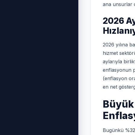
ana unsurlar 
2026 Ay
Hızlanı
2026 yılına ba
hizmet sektörü
aylarıyla birl
enflasyonun ps
(enflasyon or
en net gösterg
Büyük 
Enfla
Bugünkü %32'l