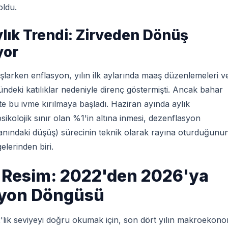
oldu.
lık Trendi: Zirveden Dönüş
yor
şlarken enflasyon, yılın ilk aylarında maaş düzenlemeleri v
ndeki katılıklar nedeniyle direnç göstermişti. Ancak bahar
ikte bu ivme kırılmaya başladı. Haziran ayında aylık
ikolojik sınır olan %1'in altına inmesi, dezenflasyon
anındaki düşüş) sürecinin teknik olarak rayına oturduğunu
elerinden biri.
Resim: 2022'den 2026'ya
syon Döngüsü
ik seviyeyi doğru okumak için, son dört yılın makroekono