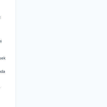
z
i
ksek
ıda
r