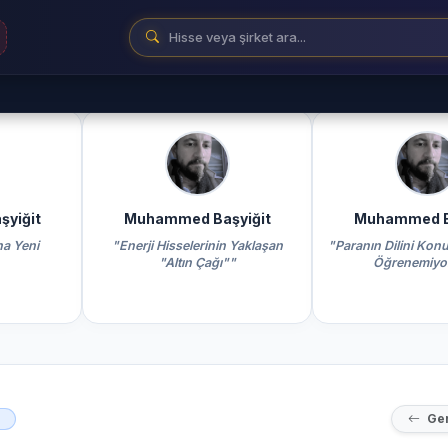
yiğit
Muhammed Başyiğit
Muhammed B
ha Yeni
"Enerji Hisselerinin Yaklaşan
"Paranın Dilini Ko
"Altın Çağı""
Öğrenemiyo
Ger