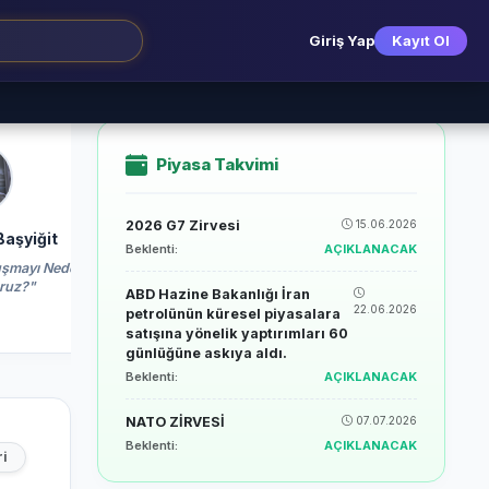
Giriş Yap
Kayıt Ol
SPK 2
Piyasa Takvimi
2026 G7 Zirvesi
15.06.2026
aşyiğit
Muhammed Başyiğit
Muhammed 
Beklenti:
AÇIKLANACAK
nuşmayı Neden
"Haziran 2026 Enflasyon Verisi:
"2026 Küresel Ot
ruz?"
Dezenflasyon Süreci ve Piyasalar
ve Tür
ABD Hazine Bakanlığı İran
İçin Ne Anlama Geliyor?"
22.06.2026
petrolünün küresel piyasalara
satışına yönelik yaptırımları 60
günlüğüne askıya aldı.
Beklenti:
AÇIKLANACAK
NATO ZİRVESİ
07.07.2026
Beklenti:
AÇIKLANACAK
i