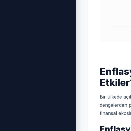
Enflas
Etkiler
Bir ülkede aç
dengelerden p
finansal ekosi
Enflasy