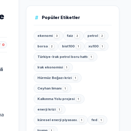
e
Popüler Etiketler
ekenomi
faiz
petrol
3
2
2
0
borsa
bist100
xu100
2
1
1
Türkiye-Irak petrol boru hattı
1
Irak ekonomisi
1
li
Hürmüz Boğazı krizi
1
Ceyhan limanı
1
Kalkınma Yolu projesi
1
enerji krizi
1
na
küresel enerji piyasası.
fed
1
1
trump
1