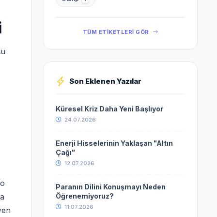
i
TÜM ETİKETLERİ GÖR
şu
Son Eklenen Yazılar
Küresel Kriz Daha Yeni Başlıyor
24.07.2026
Enerji Hisselerinin Yaklaşan "Altın
Çağı"
12.07.2026
lo
Paranın Dilini Konuşmayı Neden
da
Öğrenemiyoruz?
11.07.2026
yen