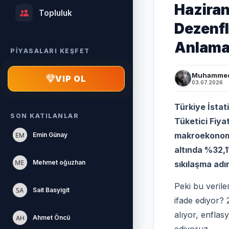
Haziran
Topluluk
Dezenfl
Anlama
PİYASALARI KEŞFET
Muhammed
VIP OL
03.07.2026
Türkiye İstat
SON KATILANLAR
Tüketici Fiya
makroekonomik
Emin Günay
altında %32,1
Mehmet oğuzhan
sıkılaşma adı
Peki bu veriler
Sait Basyigit
ifade ediyor
alıyor, enflasy
Ahmet Öncü