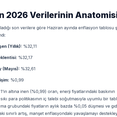
n 2026 Verilerinin Anatomis
ladığı son verilere göre Haziran ayında enflasyon tablosu 
ndi:
en (Yıllık):
%32,11
klentisi:
%32,17
 (Mayıs):
%32,61
işim:
%0,99
'in altına inen (%0,99) oran, enerji fiyatlarındaki baskının
 sıkı para politikasının iç talebi soğutmasıyla uyumlu bir tab
ırma grubundaki fiyatların aylık bazda %0,05 düşmesi ve gı
ki sınırlı artış, manşet enflasyondaki yavaşlamayı destekle