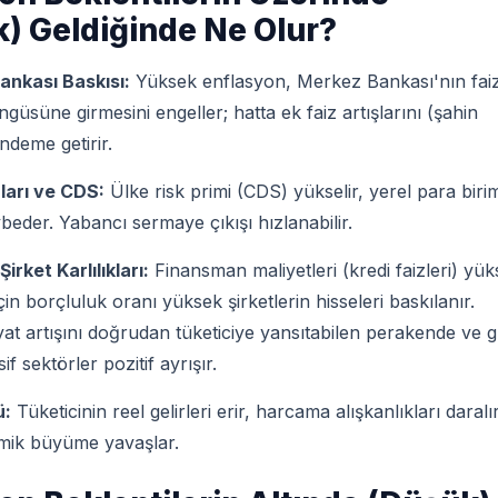
) Geldiğinde Ne Olur?
ankası Baskısı:
Yüksek enflasyon, Merkez Bankası'nın fai
ngüsüne girmesini engeller; hatta ek faiz artışlarını (şahin
ndeme getirir.
ları ve CDS:
Ülke risk primi (CDS) yükselir, yerel para birim
beder. Yabancı sermaye çıkışı hızlanabilir.
irket Karlılıkları:
Finansman maliyetleri (kredi faizleri) yü
çin borçluluk oranı yüksek şirketlerin hisseleri baskılanır.
yat artışını doğrudan tüketiciye yansıtabilen perakende ve g
if sektörler pozitif ayrışır.
ü:
Tüketicinin reel gelirleri erir, harcama alışkanlıkları daralı
mik büyüme yavaşlar.