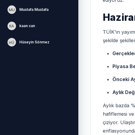
ediyoruz.
Mustafa Mustafa
Hazira
kaan can
TÜİK'in yayım
şekilde şekille
Hüseyin Sönmez
Gerçekleş
Piyasa Be
Önceki Ay
Aylık Değ
Aylık bazda %1
hafiflemesi ve
çiziyor. Ulaşt
enflasyonunda