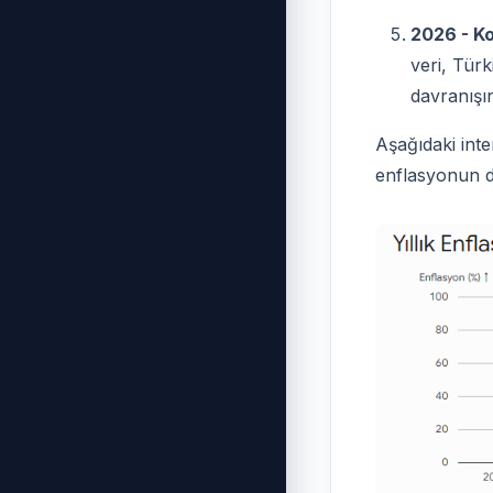
2026 - Ko
veri, Türk
davranışı
Aşağıdaki inte
enflasyonun dü