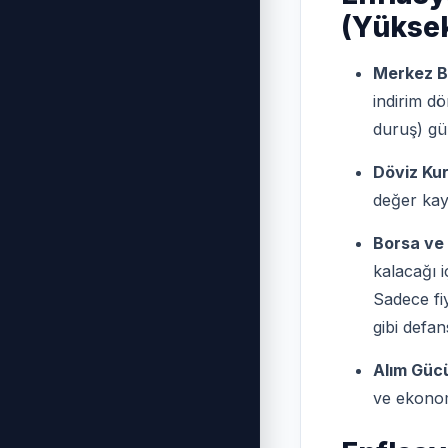
(Yüksek
Merkez B
indirim dö
duruş) gü
Döviz Kur
değer kay
Borsa ve Ş
kalacağı i
Sadece fi
gibi defans
Alım Güc
ve ekono