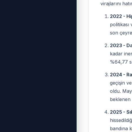
virajlarını hat
2022 - H
politikası
son çeyre
2023 - Da
kadar inen
%64,77 se
2024 - Ra
geçişin ve 
oldu. Mayı
beklenen 
2025 - Sı
hissedildi
bandına ka