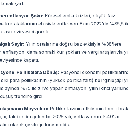
ırlamak şart.
iperenflasyon Şoku:
Küresel emtia krizleri, düşük faiz
 ve kur ataklarının etkisiyle enflasyon Ekim 2022'de %85,5 il
k asrın zirvesini gördü.
lgalı Seyir:
Yılın ortalarına doğru baz etkisiyle %38'lere
 enflasyon, daha sonraki kur şokları ve vergi artışlarıyla yıl
viyesinde kapattı.
syonel Politikalara Dönüş:
Rasyonel ekonomi politikaların
sıkı para politikasının (yüksek politika faizi) belirginleştiği yı
s ayında %75 ile zirve yapan enflasyon, yılın ikinci yarısın
düşüş trendine girdi.
kılaşmanın Meyveleri:
Politika faizinin etkilerinin tam olara
ği, iç talebin dengelendiği 2025 yılı, enflasyonun %40'lar
lıcı olarak çekildiği dönem oldu.