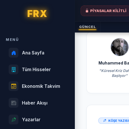
FRX
PİYASALAR KİLİTLİ
GÜNCEL
MENÜ
Ana Sayfa
Muhammed Baş
Tüm Hisseler
"Küresel Kriz Da
Başlıyor"
Ekonomik Takvim
Haber Akışı
Yazarlar
KÖŞE YAZISI