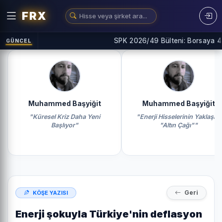
FRX
SPK 2026/49 Bülteni: Borsaya 4 Ye
GÜNCEL
Muhammed Başyiğit
Muhammed Başyiğit
"Küresel Kriz Daha Yeni
"Enerji Hisselerinin Yaklaşan
Başlıyor"
"Altın Çağı""
Geri
KÖŞE YAZISI
Enerji şokuyla Türkiye'nin deflasyon