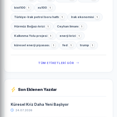
bist100
xu100
1
1
Türkiye-Irak petrol boru hattı
Irak ekonomisi
1
1
Hürmüz Boğazı krizi
Ceyhan limanı
1
1
Kalkınma Yolu projesi
enerji krizi
1
1
küresel enerji piyasası.
fed
trump
1
1
1
TÜM ETİKETLERİ GÖR
Son Eklenen Yazılar
Küresel Kriz Daha Yeni Başlıyor
24.07.2026