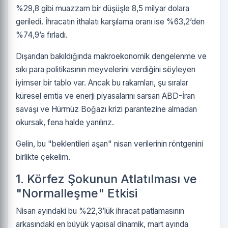
%29,8 gibi muazzam bir düşüşle 8,5 milyar dolara
geriledi. İhracatın ithalatı karşılama oranı ise %63,2’den
%74,9’a fırladı.
Dışarıdan bakıldığında makroekonomik dengelenme ve
sıkı para politikasının meyvelerini verdiğini söyleyen
iyimser bir tablo var. Ancak bu rakamları, şu sıralar
küresel emtia ve enerji piyasalarını sarsan ABD-İran
savaşı ve Hürmüz Boğazı krizi parantezine almadan
okursak, fena halde yanılırız.
Gelin, bu "beklentileri aşan" nisan verilerinin röntgenini
birlikte çekelim.
1. Körfez Şokunun Atlatılması ve
"Normalleşme" Etkisi
Nisan ayındaki bu %22,3’lük ihracat patlamasının
arkasındaki en büyük yapısal dinamik, mart ayında