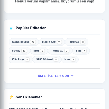
Henüz yorum yapılmamış. İlk yorumu sen yap!
Popüler Etiketler
Genel Kurul
Halka Arz
Türkiye
22
11
11
savaş
abd
Temettü
iran
10
9
7
7
Kâr Payı
SPK Bülteni
İran
6
4
4
TÜM ETİKETLERİ GÖR
Son Eklenenler