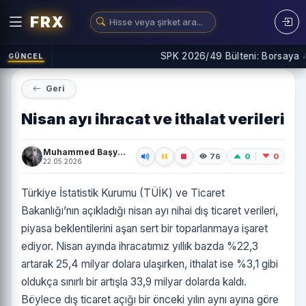
FRX
SPK 2026/49 Bülteni: Borsaya 4 Yen
GÜNCEL
Geri
Nisan ayı ihracat ve ithalat verileri
Muhammed Başyiğit
0
0
76
22.05.2026
Türkiye İstatistik Kurumu (TÜİK) ve Ticaret
Bakanlığı’nın açıkladığı nisan ayı nihai dış ticaret verileri,
piyasa beklentilerini aşan sert bir toparlanmaya işaret
ediyor. Nisan ayında ihracatımız yıllık bazda %22,3
artarak 25,4 milyar dolara ulaşırken, ithalat ise %3,1 gibi
oldukça sınırlı bir artışla 33,9 milyar dolarda kaldı.
Böylece dış ticaret açığı bir önceki yılın aynı ayına göre