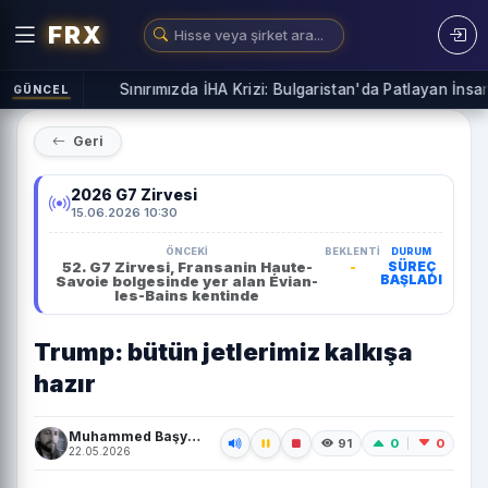
FRX
Sınırımızda İHA Krizi: Bulgaristan'da Patlayan İnsansız 
GÜNCEL
Geri
2026 G7 Zirvesi
15.06.2026 10:30
ÖNCEKI
BEKLENTI
DURUM
52. G7 Zirvesi, Fransanin Haute-
-
SÜREÇ
BAŞLADI
Savoie bolgesinde yer alan Évian-
les-Bains kentinde
Trump: bütün jetlerimiz kalkışa
hazır
Muhammed Başyiğit
0
0
91
22.05.2026