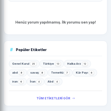
Henüz yorum yapılmamış. İlk yorumu sen yap!
Popüler Etiketler
Genel Kurul
Türkiye
Halka Arz
25
13
12
abd
savaş
Temettü
Kâr Payı
8
8
7
6
iran
İran
Abd
6
4
4
TÜM ETİKETLERİ GÖR