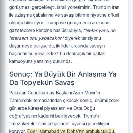
görüşmesi gerçekleşti. İsrail yönetiminin, Trump’ın İran
ile uzlaşma çabalarına ve savaşı bitirme niyetine öfkeli
olduğu bildiriliyor. Trump ise görüşmenin ardından
gazetecilere kendine has üslubuyla,
"Netanyahu ne
istersem onu yapacaktır"
diyerek tansiyonu
düşürmeye çalışsa da, iki lider arasında savaşın
başından bu yana ilk kez bu denli açık bir çatlak
kamuoyuna yansımış durumda.
Sonuç: Ya Büyük Bir Anlaşma Ya
Da Topyekün Savaş
Pakistan Genelkurmay Başkanı Asım Munir’in
Tahran’daki temaslarından çıkacak sonuç, önümüzdeki
günlerde küresel piyasaların ve Orta Doğu
coğrafyasının kaderini belirleyecek. Trump’ın
"müzakereler sınır çizgisinde" uyarısı geçerliliğini
koruyor.
Eğer İslamabad ve Doha’nın arabuluculuğu,