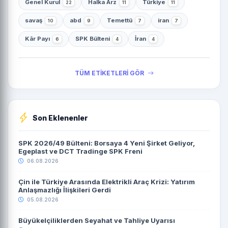
Genel Kurul
Halka Arz
Türkiye
22
11
11
savaş
abd
Temettü
iran
10
9
7
7
Kâr Payı
SPK Bülteni
İran
6
4
4
TÜM ETİKETLERİ GÖR
Son Eklenenler
SPK 2026/49 Bülteni: Borsaya 4 Yeni Şirket Geliyor,
Egeplast ve DCT Tradinge SPK Freni
06.08.2026
Çin ile Türkiye Arasında Elektrikli Araç Krizi: Yatırım
Anlaşmazlığı İlişkileri Gerdi
05.08.2026
Büyükelçiliklerden Seyahat ve Tahliye Uyarısı