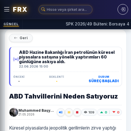
FRX
SPK 2026/49 Bülteni: Borsaya 4 Yeni
GÜNCEL
Geri
ABD Hazine Bakanlığı İran petrolünün küresel
piyasalara satışına yönelik yaptırımları 60
günlüğüne askıya aldı.
22.06.2026 15:00
ÖNCEKI
BEKLENTI
DURUM
-
-
SÜREÇ BAŞLADI
ABD Tahvillerini Neden Satıyoruz
Muhammed Başyiğit
0
0
109
21.05.2026
Küresel piyasalarda jeopolitik gerilimlerin zirve yaptığı