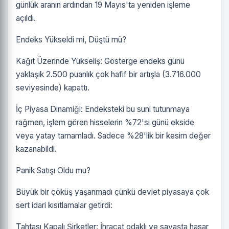
günlük aranın ardından 19 Mayıs'ta yeniden işleme
açıldı.
Endeks Yükseldi mi, Düştü mü?
Kağıt Üzerinde Yükseliş: Gösterge endeks günü
yaklaşık 2.500 puanlık çok hafif bir artışla (3.716.000
seviyesinde) kapattı.
İç Piyasa Dinamiği: Endeksteki bu suni tutunmaya
rağmen, işlem gören hisselerin %72'si günü ekside
veya yatay tamamladı. Sadece %28'lik bir kesim değer
kazanabildi.
Panik Satışı Oldu mu?
Büyük bir çöküş yaşanmadı çünkü devlet piyasaya çok
sert idari kısıtlamalar getirdi:
Tahtası Kapalı Şirketler: İhracat odaklı ve savaşta hasar