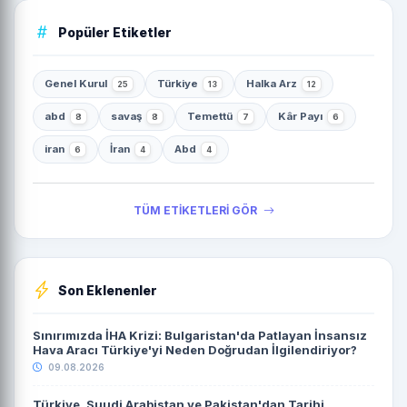
Popüler Etiketler
Genel Kurul
Türkiye
Halka Arz
25
13
12
abd
savaş
Temettü
Kâr Payı
8
8
7
6
iran
İran
Abd
6
4
4
TÜM ETİKETLERİ GÖR
Son Eklenenler
Sınırımızda İHA Krizi: Bulgaristan'da Patlayan İnsansız
Hava Aracı Türkiye'yi Neden Doğrudan İlgilendiriyor?
09.08.2026
Türkiye, Suudi Arabistan ve Pakistan'dan Tarihi