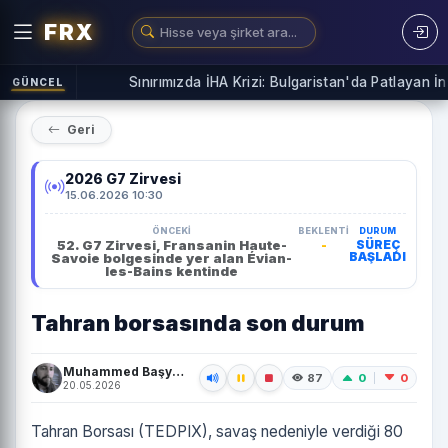
FRX
Sınırımızda İHA Krizi: Bulgaristan'da Patlayan İnsa
GÜNCEL
Geri
2026 G7 Zirvesi
15.06.2026 10:30
ÖNCEKI
BEKLENTI
DURUM
52. G7 Zirvesi, Fransanin Haute-
-
SÜREÇ
BAŞLADI
Savoie bolgesinde yer alan Évian-
les-Bains kentinde
Tahran borsasında son durum
Muhammed Başyiğit
0
0
87
20.05.2026
Tahran Borsası (TEDPIX), savaş nedeniyle verdiği 80