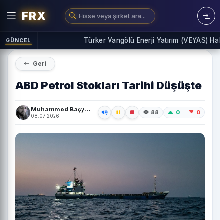
FRX
Türker Vangölü Enerji Yatırım (VEYAS) Halka A
GÜNCEL
Geri
ABD Petrol Stokları Tarihi Düşüşte
Muhammed Başyiğit
0
0
88
08.07.2026