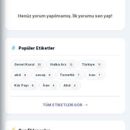
Henüz yorum yapılmamış. İlk yorumu sen yap!
Popüler Etiketler
Genel Kurul
Halka Arz
Türkiye
25
12
11
abd
savaş
Temettü
iran
9
9
7
7
Kâr Payı
İran
Abd
6
4
4
TÜM ETİKETLERİ GÖR