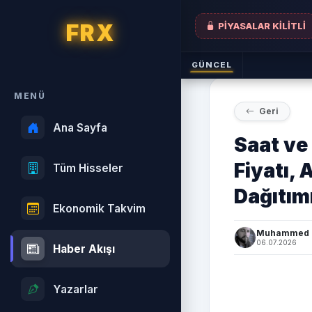
FRX
PİYASALAR KİLİTLİ
GÜNCEL
MENÜ
Geri
Ana Sayfa
Saat ve
Fiyatı, 
Tüm Hisseler
Dağıtım
Ekonomik Takvim
Muhammed B
06.07.2026
Haber Akışı
Yazarlar