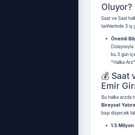
Oluyor?
Saat ve Saat halk
tarihlerinde 3 i
Önemli Bil
Dolayısıyla 
bu 3 gün içe
"Halka Arz" 
💰 Saat 
Emir Gi
Bu halka arzda t
Bireysel Yatır
başı düşecek tah
1.5 Milyon 