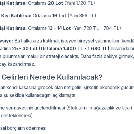
şi Katılırsa:
Ortalama
20 Lot
(Yani 1.120 TL)
Kişi Katılırsa:
Ortalama
16 Lot
(Yani 896 TL)
şi Katılırsa:
Ortalama
13 - 14 Lot
(Yani 728 TL - 784 TL)
vsiye:
Bu halka arza katılmak isteyen bireysel yatırımcıların kendil
 adına
25 - 30 Lot (Ortalama 1.400 TL - 1.680 TL)
civarında bi
e bulunmaları makul bir strateji olacaktır. Daha fazla bakiye girmek,
 pay kazandırmaz.
 Gelirleri Nerede Kullanılacak?
dan kendi kasasına girecek olan net geliri, şirketin ekonomik gücün
 şu şekilde kullanacağını açıklamıştır:
me sermayesinin güçlendirilmesi (Stok alımı, mağazacılık ve ticari
in desteklenmesi).
sal borçların ödenmesi.