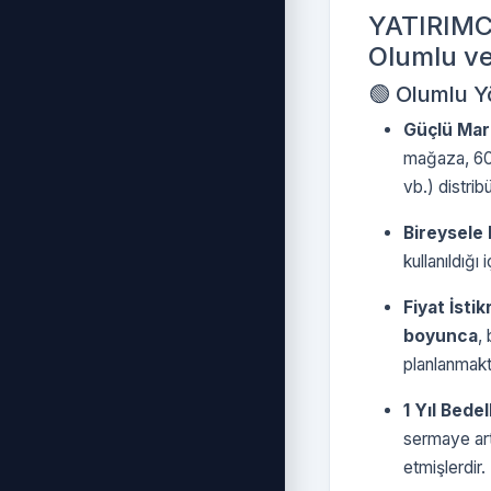
YATIRIMCI
Olumlu ve
🟢 Olumlu Y
Güçlü Mark
mağaza, 600
vb.) distribü
Bireysele 
kullanıldığı 
Fiyat İsti
boyunca
,
planlanmakta
1 Yıl Bedel
sermaye art
etmişlerdir.