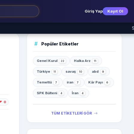
Giriş Yap
Kayıt Ol
SPK 2026/4
Popüler Etiketler
Genel Kurul
Halka Arz
22
11
Türkiye
savaş
abd
11
10
9
Temettü
iran
Kâr Payı
7
7
6
SPK Bülteni
İran
4
4
0
TÜM ETİKETLERİ GÖR