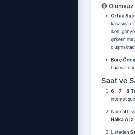
🔴 Olumsuz 
Ortak Satı
kasasına gir
iken, geriye
şirketin mev
oluşmaktadı
Borç Ödem
finansal bor
Saat ve Sa
6 - 7 - 8
internet şub
Normal hiss
Halka Arz 
Listeden
Sa