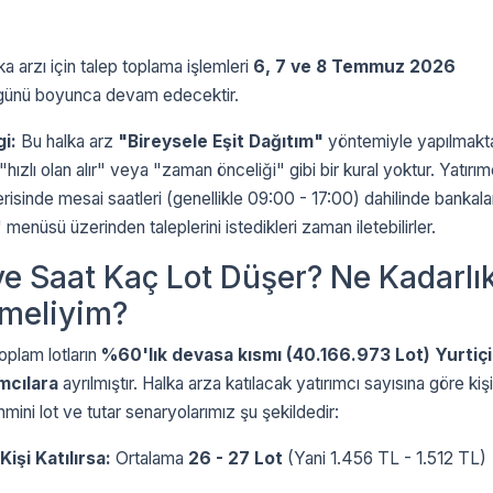
a arzı için talep toplama işlemleri
6, 7 ve 8 Temmuz 2026
ş günü boyunca devam edecektir.
gi:
Bu halka arz
"Bireysele Eşit Dağıtım"
yöntemiyle yapılmakta
"hızlı olan alır" veya "zaman önceliği" gibi bir kural yoktur. Yatırım
risinde mesai saatleri (genellikle 09:00 - 17:00) dahilinde bankalar
menüsü üzerinden taleplerini istedikleri zaman iletebilirler.
ve Saat Kaç Lot Düşer? Ne Kadarlı
rmeliyim?
oplam lotların
%60'lık devasa kısmı (40.166.973 Lot) Yurtiçi
ımcılara
ayrılmıştır. Halka arza katılacak yatırımcı sayısına göre kişi
mini lot ve tutar senaryolarımız şu şekildedir:
Kişi Katılırsa:
Ortalama
26 - 27 Lot
(Yani 1.456 TL - 1.512 TL)