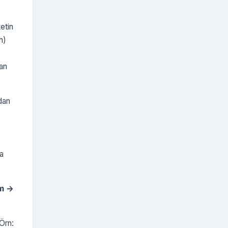
etin
n)
dan
dan
ya
m ->
(Örn: