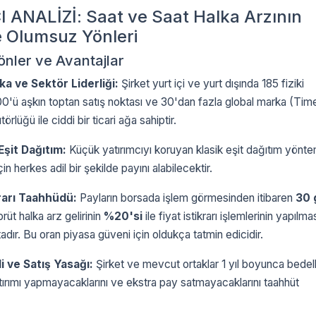
 ANALİZİ: Saat ve Saat Halka Arzının
 Olumsuz Yönleri
önler ve Avantajlar
a ve Sektör Liderliği:
Şirket yurt içi ve yurt dışında 185 fiziki
'ü aşkın toptan satış noktası ve 30'dan fazla global marka (Tim
törlüğü ile ciddi bir ticari ağa sahiptir.
Eşit Dağıtım:
Küçük yatırımcıyı koruyan klasik eşit dağıtım yönte
için herkes adil bir şekilde payını alabilecektir.
krarı Taahhüdü:
Payların borsada işlem görmesinden itibaren
30 
 brüt halka arz gelirinin
%20'si
ile fiyat istikrarı işlemlerinin yapılma
dır. Bu oran piyasa güveni için oldukça tatmin edicidir.
li ve Satış Yasağı:
Şirket ve mevcut ortaklar 1 yıl boyunca bedell
ırımı yapmayacaklarını ve ekstra pay satmayacaklarını taahhüt