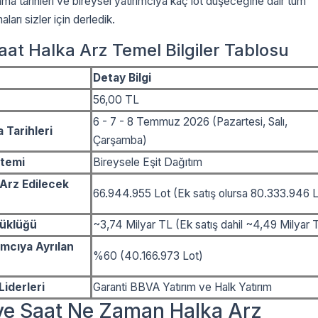
lama tarihleri ve bireysel yatırımcıya kaç lot düşeceğine dair tüm
arı sizler için derledik.
aat Halka Arz Temel Bilgiler Tablosu
Detay Bilgi
56,00 TL
6 - 7 - 8 Temmuz 2026 (Pazartesi, Salı,
 Tarihleri
Çarşamba)
ntemi
Bireysele Eşit Dağıtım
Arz Edilecek
66.944.955 Lot (Ek satış olursa 80.333.946 L
yüklüğü
~3,74 Milyar TL (Ek satış dahil ~4,49 Milyar 
ımcıya Ayrılan
%60 (40.166.973 Lot)
iderleri
Garanti BBVA Yatırım ve Halk Yatırım
 ve Saat Ne Zaman Halka Arz