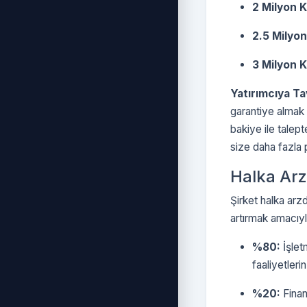
2 Milyon Ki
2.5 Milyon 
3 Milyon Ki
Yatırımcıya Ta
garantiye almak
bakiye ile talept
size daha fazla
Halka Arz
Şirket halka arz
artırmak amacıyla
%80:
İşlet
faaliyetler
%20:
Finan