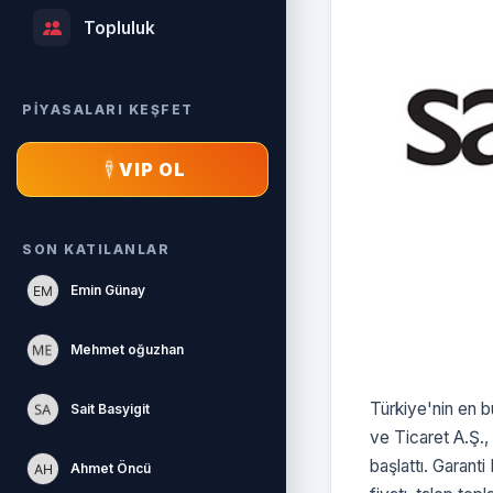
Topluluk
PİYASALARI KEŞFET
VIP OL
SON KATILANLAR
Emin Günay
Mehmet oğuzhan
Türkiye'nin en 
Sait Basyigit
ve Ticaret A.Ş.,
başlattı. Garant
Ahmet Öncü