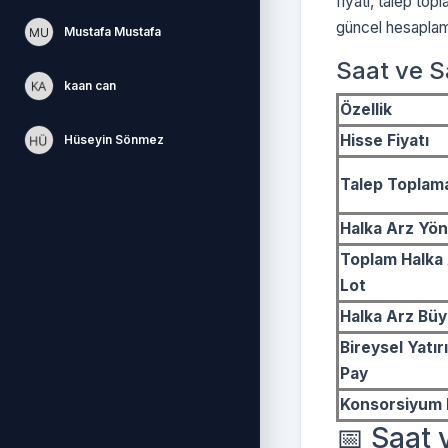
fiyatı, talep top
güncel hesaplamal
Mustafa Mustafa
Saat ve S
kaan can
Özellik
Hisse Fiyatı
Hüseyin Sönmez
Talep Toplama
Halka Arz Yö
Toplam Halka 
Lot
Halka Arz Bü
Bireysel Yatır
Pay
Konsorsiyum L
📅 Saat