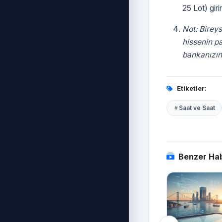
25 Lot) giri
Not: Bireys
hissenin pa
bankanızın 
Etiketler:
Saat ve Saat
Benzer Hab