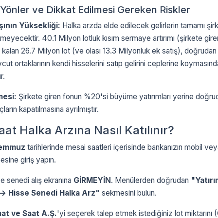
Yönler ve Dikkat Edilmesi Gereken Riskler
şının Yüksekliği:
Halka arzda elde edilecek gelirlerin tamamı şirk
meyecektir. 40.1 Milyon lotluk kısım sermaye artırımı (şirkete gire
 kalan 26.7 Milyon lot (ve olası 13.3 Milyonluk ek satış), doğrudan
cut ortaklarının kendi hisselerini satıp gelirini ceplerine koymasın
r.
esi:
Şirkete giren fonun %20'si büyüme yatırımları yerine doğru
çların kapatılmasına ayrılmıştır.
at Halka Arzına Nasıl Katılınır?
 Temmuz
tarihlerinde mesai saatleri içerisinde bankanızın mobil ve
esine giriş yapın.
e senedi alış ekranına
GİRMEYİN
. Menülerden doğrudan
"Yatırı
-> Hisse Senedi Halka Arz"
sekmesini bulun.
at ve Saat A.Ş.
'yi seçerek talep etmek istediğiniz lot miktarını 