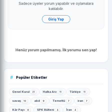
Sadece üyeler yorum yapabilir ve oylamalara
katılabilir.
Giriş Yap
Henüz yorum yapılmamış. İlk yorumu sen yap!
Popüler Etiketler
Genel Kurul
Halka Arz
Türkiye
21
11
11
savaş
abd
Temettü
iran
10
9
7
7
Kâr Payı
SPK Bülteni
İran
6
4
4