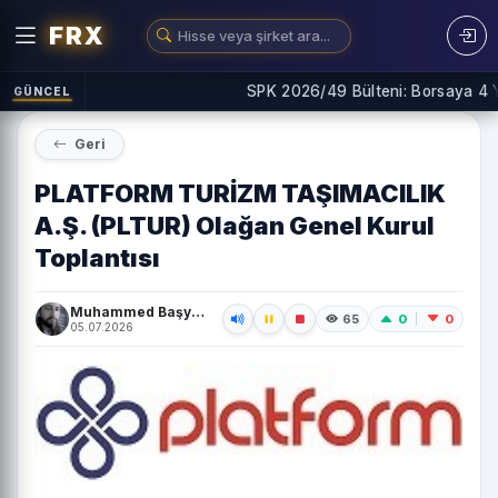
FRX
SPK 2026/49 Bülteni: Borsaya 4 Yen
GÜNCEL
Geri
PLATFORM TURİZM TAŞIMACILIK
A.Ş. (PLTUR) Olağan Genel Kurul
Toplantısı
Muhammed Başyiğit
0
0
65
05.07.2026