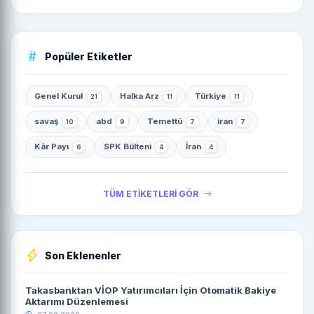
Popüler Etiketler
Genel Kurul
Halka Arz
Türkiye
21
11
11
savaş
abd
Temettü
iran
10
9
7
7
Kâr Payı
SPK Bülteni
İran
6
4
4
TÜM ETİKETLERİ GÖR
Son Eklenenler
Takasbanktan VİOP Yatırımcıları İçin Otomatik Bakiye
Aktarımı Düzenlemesi