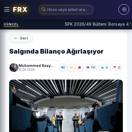
FRX
SPK 2026/49 Bülteni: Borsaya 4 Yeni 
GÜNCEL
Geri
Salgında Bilanço Ağırlaşıyor
Muhammed Başyiğit
0
0
111
12.05.2026