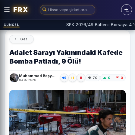
FRX
SPK 2026/49 Bülteni: Borsaya 4 Yeni 
GÜNCEL
Geri
Adalet Sarayı Yakınındaki Kafede
Bomba Patladı, 9 Ölü!
Muhammed Başyiğit
0
0
70
03.07.2026