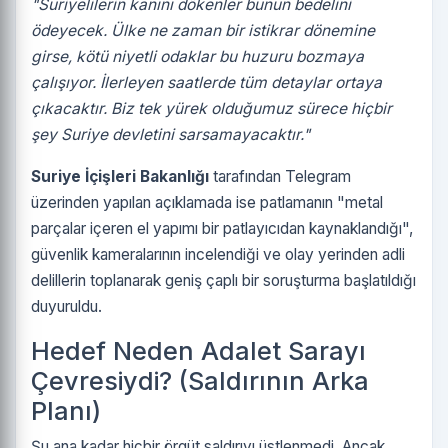
"Suriyelilerin kanını dökenler bunun bedelini
ödeyecek. Ülke ne zaman bir istikrar dönemine
girse, kötü niyetli odaklar bu huzuru bozmaya
çalışıyor. İlerleyen saatlerde tüm detaylar ortaya
çıkacaktır. Biz tek yürek olduğumuz sürece hiçbir
şey Suriye devletini sarsamayacaktır."
Suriye İçişleri Bakanlığı
tarafından Telegram
üzerinden yapılan açıklamada ise patlamanın "metal
parçalar içeren el yapımı bir patlayıcıdan kaynaklandığı",
güvenlik kameralarının incelendiği ve olay yerinden adli
delillerin toplanarak geniş çaplı bir soruşturma başlatıldığı
duyuruldu.
Hedef Neden Adalet Sarayı
Çevresiydi? (Saldırının Arka
Planı)
Şu ana kadar hiçbir örgüt saldırıyı üstlenmedi. Ancak