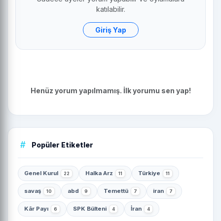
katılabilir.
Giriş Yap
Henüz yorum yapılmamış. İlk yorumu sen yap!
Popüler Etiketler
Genel Kurul
Halka Arz
Türkiye
22
11
11
savaş
abd
Temettü
iran
10
9
7
7
Kâr Payı
SPK Bülteni
İran
6
4
4