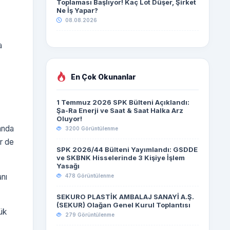
Toplaması Başlıyor! Kaç Lot Düşer, Şirket
Ne İş Yapar?
08.08.2026
a
En Çok Okunanlar
1 Temmuz 2026 SPK Bülteni Açıklandı:
Şa-Ra Enerji ve Saat & Saat Halka Arz
Oluyor!
anda
3200 Görüntülenme
r de
SPK 2026/44 Bülteni Yayımlandı: GSDDE
ve SKBNK Hisselerinde 3 Kişiye İşlem
Yasağı
anı
478 Görüntülenme
SEKURO PLASTİK AMBALAJ SANAYİ A.Ş.
(SEKUR) Olağan Genel Kurul Toplantısı
ük
279 Görüntülenme