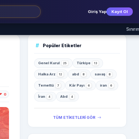
Giriş Yap
Kayıt Ol
Sınırımızda İHA 
Popüler Etiketler
Genel Kurul
Türkiye
25
13
Halka Arz
abd
savaş
12
8
8
Temettü
Kâr Payı
iran
7
6
6
0
İran
Abd
4
4
TÜM ETİKETLERİ GÖR