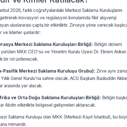
bul 2026, farklı coğrafyalardaki Merkezi Saklama Kuruluşlarını
getirerek inovasyon ve regülasyon konularında fikir alışverişi
yan uluslararası çapta bir etkinliktir.
Zirveye yöne verecek başlıc
 ve liderler şunlardır:
asya Merkezi Saklama Kuruluşları Birliği):
Birliğin dönem
nı yürüten MKK CEO'su ve Yönetim Kurulu Üyesi Dr.
Ekrem Arıkan
ik bir rol üstlenecek.
-Pasifik Merkezi Saklama Kuruluşu Grubu):
Zirve aynı zam
 Yıllık Genel Kurulu'na sahne olacak.
ACG Başkanı Badiuddin Akbe
r arasında yer alacak.
ika ve Orta Doğu Saklama Kuruluşları Birliği):
Birliğin başk
ar Abdin etkinlikte bölgesel gelişmeleri aktaracak.
kezi Saklama Kuruluşu olan MKK (Merkezi Kayıt İstanbul), bu büy
ana mimarıdır.