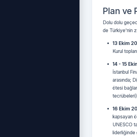
Plan ve 
Dolu dolu geçece
de Türkiye'nin ze
13 Ekim 20
Kurul toplant
14 - 15 E
İstanbul Fi
arasında; Dij
ötesi bağlan
tecrübeleri)
16 Ekim 2
kapsayan öz
UNESCO tara
liderliğinde