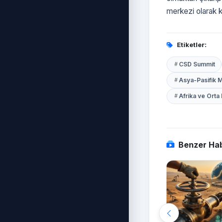
merkezi olarak 
Etiketler:
CSD Summit
Asya-Pasifik 
Afrika ve Orta 
Benzer Hab