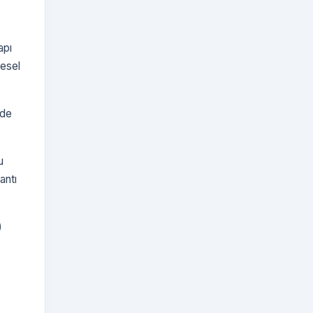
apı
esel
nde
u
antı
)