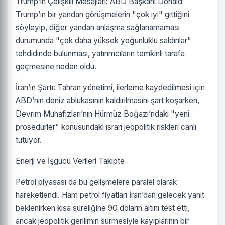
Trump’ın Çelişkili Mesajları: ABD Başkanı Donald
Trump’ın bir yandan görüşmelerin "çok iyi" gittiğini
söyleyip, diğer yandan anlaşma sağlanamaması
durumunda "çok daha yüksek yoğunluklu saldırılar"
tehdidinde bulunması, yatırımcıların temkinli tarafa
geçmesine neden oldu.
İran’ın Şartı: Tahran yönetimi, ilerleme kaydedilmesi için
ABD’nin deniz ablukasının kaldırılmasını şart koşarken,
Devrim Muhafızları’nın Hürmüz Boğazı’ndaki "yeni
prosedürler" konusundaki ısrarı jeopolitik riskleri canlı
tutuyor.
Enerji ve İşgücü Verileri Takipte
Petrol piyasası da bu gelişmelere paralel olarak
hareketlendi. Ham petrol fiyatları İran’dan gelecek yanıt
beklenirken kısa süreliğine 90 doların altını test etti,
ancak jeopolitik gerilimin sürmesiyle kayıplarının bir