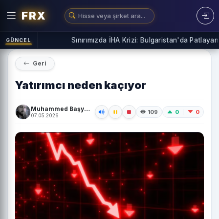
FRX
Sınırımızda İHA Krizi: Bulgaristan'da Patlayan İn
GÜNCEL
Geri
Yatırımcı neden kaçıyor
Muhammed Başyiğit
0
0
109
07.05.2026