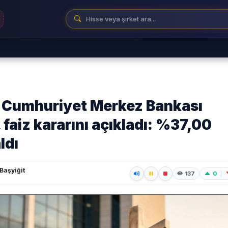
 Cumhuriyet Merkez Bankası
faiz kararını açıkladı: %37,00
ldı
aşyiğit
0
137