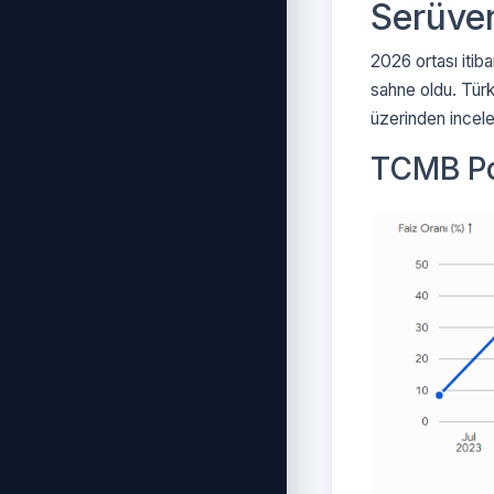
Serüve
2026 ortası itib
sahne oldu. Türki
üzerinden inceley
TCMB Po