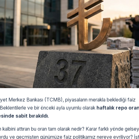
yet Merkez Bankası (TCMB), piyasaların merakla beklediği faiz
. Beklentilerle ve bir önceki ayla uyumlu olarak
haftalık repo oran
inde sabit bırakıldı
.
 kalbini attıran bu oran tam olarak nedir? Karar farklı yönde gelsey
yordu ve geçmişten günümüze faiz politikamız nereye evriliyor? İş