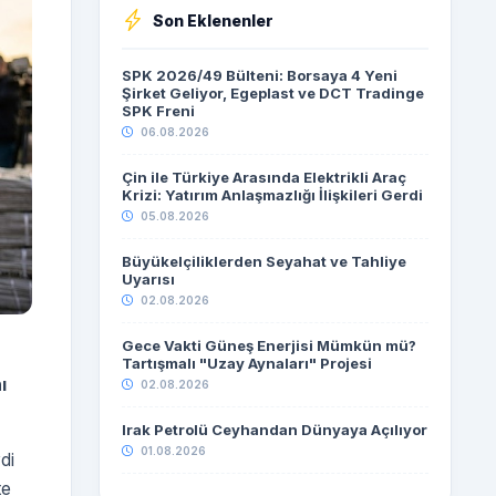
Son Eklenenler
SPK 2026/49 Bülteni: Borsaya 4 Yeni
Şirket Geliyor, Egeplast ve DCT Tradinge
SPK Freni
06.08.2026
Çin ile Türkiye Arasında Elektrikli Araç
Krizi: Yatırım Anlaşmazlığı İlişkileri Gerdi
05.08.2026
Büyükelçiliklerden Seyahat ve Tahliye
Uyarısı
02.08.2026
Gece Vakti Güneş Enerjisi Mümkün mü?
Tartışmalı "Uzay Aynaları" Projesi
ı
02.08.2026
Irak Petrolü Ceyhandan Dünyaya Açılıyor
01.08.2026
di
te