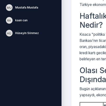
Türkiye ekonomi
Mustafa Mustafa
Haftalı
kaan can
Nedir?
Hüseyin Sönmez
Kısaca "politika 
Bankası'nın ticar
oran, piyasadaki 
kredi kartı geci
belirleyen en te
Olası S
Dışında
Bugün açıklanan 
yapsaydı, ekonom
K