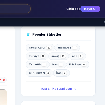
Giriş Yap
Kayıt Ol
SPK 2026/4
Popüler Etiketler
Genel Kurul
Halka Arz
22
11
Türkiye
savaş
abd
11
10
9
Temettü
iran
Kâr Payı
7
7
6
SPK Bülteni
İran
4
4
0
TÜM ETİKETLERİ GÖR