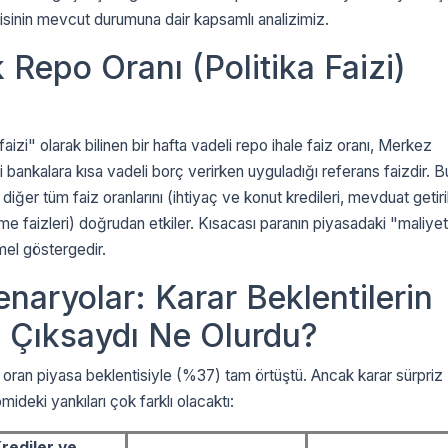
sinin mevcut durumuna dair kapsamlı analizimiz.
k Repo Oranı (Politika Faizi)
faizi" olarak bilinen bir hafta vadeli repo ihale faiz oranı, Merkez
i bankalara kısa vadeli borç verirken uyguladığı referans faizdir. B
diğer tüm faiz oranlarını (ihtiyaç ve konut kredileri, mevduat getiril
kme faizleri) doğrudan etkiler. Kısacası paranın piyasadaki "maliyet
mel göstergedir.
enaryolar: Karar Beklentilerin
 Çıksaydı Ne Olurdu?
oran piyasa beklentisiyle (%37) tam örtüştü. Ancak karar sürpriz
ideki yankıları çok farklı olacaktı:
rediler ve