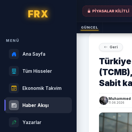
FRX
PİYASALAR KİLİTLİ
GÜNCEL
MENÜ
Geri
Ana Sayfa
Türkiye
(TCMB), 
Tüm Hisseler
Sabit ka
Ekonomik Takvim
Muhammed B
11.06.2026
Haber Akışı
Yazarlar