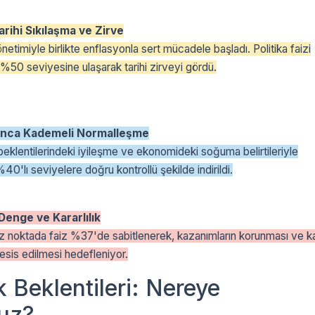
arihi Sıkılaşma ve Zirve
etimiyle birlikte enflasyonla sert mücadele başladı. Politika faizi
a %50 seviyesine ulaşarak tarihi zirveyi gördü.
unca Kademeli Normalleşme
beklentilerindeki iyileşme ve ekonomideki soğuma belirtileriyle
40'lı seviyelere doğru kontrollü şekilde indirildi.
enge ve Kararlılık
z noktada faiz %37'de sabitlenerek, kazanımların korunması ve ka
n tesis edilmesi hedefleniyor.
 Beklentileri: Nereye
ruz?