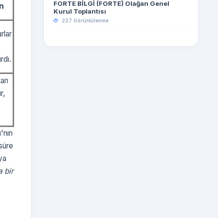
FORTE BİLGİ (FORTE) Olağan Genel
n
Kurul Toplantısı
227 Görüntülenme
rlar
rdı.
arı
r,
'nın
süre
ya
 bir