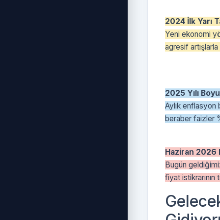
2024 İlk Yarı T
Yeni ekonomi yön
agresif artışlarl
2025 Yılı Boy
Aylık enflasyon 
beraber faizler %
Haziran 2026 D
Bugün geldiğimi
fiyat istikrarını
Gelecek
Gidiyo