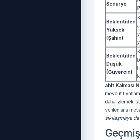
Senaryo
P
K
Beklentiden
a
Yüksek
y
(Şahin)
y
K
Beklentiden
b
Düşük
h
(Güvercin)
k
abit Kalması N
mevcut fiyatlama
daha izlemek ist
verilen ana mesa
sıkılaşmaya da 
Geçmişt