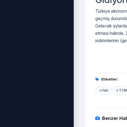
Türkiye ekonomis
geçmiş durumda. 
Gelecek aylarda
etmesi halinde, 
indirimlerinin (
Etiketler:
faiz
TCM
Benzer Hab