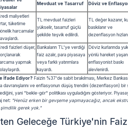
Mevduat ve Tasarruf
Döviz ve Enflasyo
iyasalar
redi maliyetleri
TL mevduat faizleri
TL değer kazanır, ku
rtar, tüketime
yükselir, tasarruf güçlü
baskılanır ve
önelik harcamalar
şekilde teşvik edilirdi.
dezenflasyon hızlanı
avaşlardı.
redi faizleri düşer,
Bankaların TL'ye verdiği
Döviz kurlarında yuk
orçlanarak
faiz azalır, para piyasaya
yönlü hareket yaşanı
arcama yapmak
veya farklı yatırımlara
enflasyonist baskı
olaylaşırdı.
kayardı.
alevlenirdi.
e İfade Ediyor?
Faizin %37'de sabit bırakılması, Merkez Bankası
 davranışlarını ve enflasyonun düşüş trendini (dezenflasyon) bir 
ediğini, yani "bekle-gör" politikası uyguladığını gösteriyor. Piyasa
j net:
"Henüz erken bir gevşeme yapmayacağız, ancak ekstra
şimdilik gerek yok."
en Geleceğe Türkiye'nin Faiz