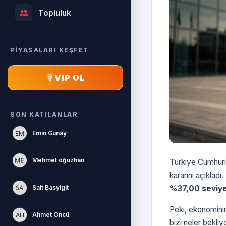
Topluluk
PİYASALARI KEŞFET
VIP OL
SON KATILANLAR
Emin Günay
Mehmet oğuzhan
Türkiye Cumhuri
kararını açıkladı
Sait Basyigit
%37,00 seviyes
Peki, ekonominin
Ahmet Öncü
bizi neler bekli