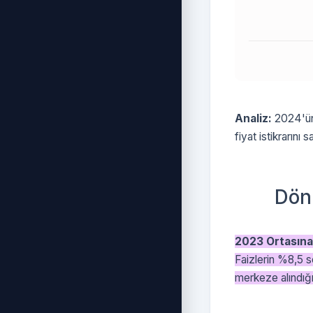
Analiz:
2024'ün 
fiyat istikrarını
Dönü
2023 Ortasına
Faizlerin %8,5 s
merkeze alındığ