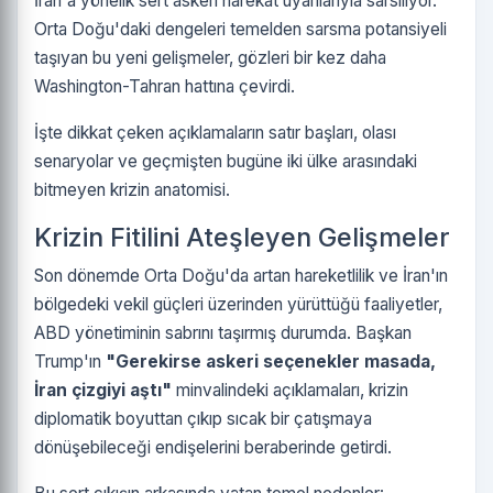
İran'a yönelik sert askeri harekât uyarılarıyla sarsılıyor.
Orta Doğu'daki dengeleri temelden sarsma potansiyeli
taşıyan bu yeni gelişmeler, gözleri bir kez daha
Washington-Tahran hattına çevirdi.
İşte dikkat çeken açıklamaların satır başları, olası
senaryolar ve geçmişten bugüne iki ülke arasındaki
bitmeyen krizin anatomisi.
Krizin Fitilini Ateşleyen Gelişmeler
Son dönemde Orta Doğu'da artan hareketlilik ve İran'ın
bölgedeki vekil güçleri üzerinden yürüttüğü faaliyetler,
ABD yönetiminin sabrını taşırmış durumda. Başkan
Trump'ın
"Gerekirse askeri seçenekler masada,
İran çizgiyi aştı"
minvalindeki açıklamaları, krizin
diplomatik boyuttan çıkıp sıcak bir çatışmaya
dönüşebileceği endişelerini beraberinde getirdi.