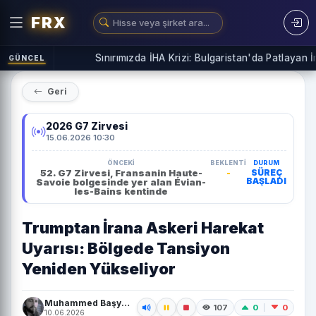
FRX
Sınırımızda İHA Krizi: Bulgaristan'da Patlayan İnsa
GÜNCEL
Geri
2026 G7 Zirvesi
15.06.2026 10:30
ÖNCEKI
BEKLENTI
DURUM
52. G7 Zirvesi, Fransanin Haute-
-
SÜREÇ
BAŞLADI
Savoie bolgesinde yer alan Évian-
les-Bains kentinde
Trumptan İrana Askeri Harekat
Uyarısı: Bölgede Tansiyon
Yeniden Yükseliyor
Muhammed Başyiğit
0
0
107
10.06.2026