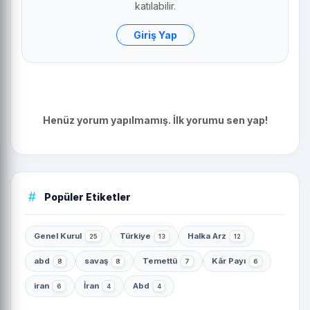
katılabilir.
Giriş Yap
Henüz yorum yapılmamış. İlk yorumu sen yap!
Popüler Etiketler
Genel Kurul
Türkiye
Halka Arz
25
13
12
abd
savaş
Temettü
Kâr Payı
8
8
7
6
iran
İran
Abd
6
4
4