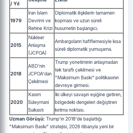
/ Yıl
İran İslam
Diplomatik ilişkilerin tamamen
1979
Devrimi ve
kopması ve uzun süreli
Rehine Krizi
husumetin başlangıcı.
Nükleer
Ambargoların hafiflemesiyle kısa
2015
Anlaşma
süreli diplomatik yumuşama.
(JCPOA)
Trump yönetiminin anlaşmadan
ABD'nin
tek taraflı çekilmesi ve
2018
JCPOA'dan
"Maksimum Baskı" politikasının
Çekilmesi
devreye girmesi.
Kasım
İki ülkeyi savaşın eşiğine getiren,
2020
Süleymani
bölgedeki dengeleri değiştiren
Suikastı
kırılma noktası.
Uzman Görüşü:
Trump'ın 2018'de başlattığı
"Maksimum Baskı" stratejisi, 2026 itibarıyla yeni bir